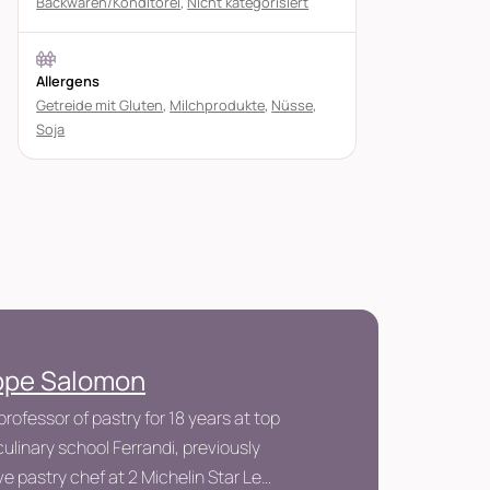
Backwaren/Konditorei
,
Nicht kategorisiert
Allergens
Getreide mit Gluten
,
Milchprodukte
,
Nüsse
,
Soja
ippe Salomon
professor of pastry for 18 years at top
ulinary school Ferrandi, previously
e pastry chef at 2 Michelin Star Le