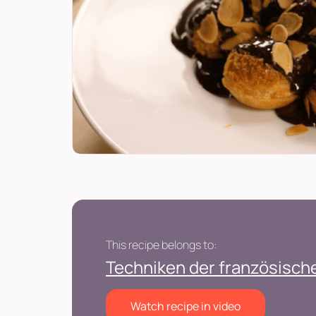
This recipe belongs to:
Techniken der französische
Watch recipe in video