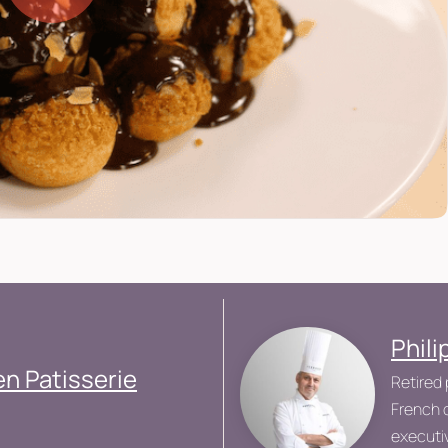
Phil
n Patisserie
Retired 
French c
executiv