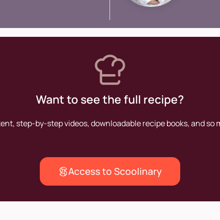
Grand V
Want to see the full recipe?
tent, step-by-step videos, downloadable recipe books, and so
Access to Scoolinary