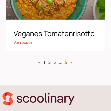
Veganes Tomatenrisotto
Ver receta
«
1
2
3
…
9
»