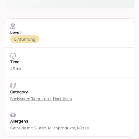
Level
Einführung
TIme
45 min
Category
Backwaren/Konditorei
,
Nachtisch
Allergens
Getreide mit Gluten
,
Milchprodukte
,
Nüsse