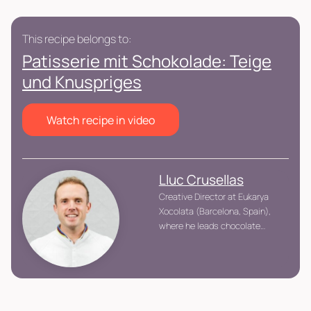
This recipe belongs to:
Patisserie mit Schokolade: Teige
und Knuspriges
Watch recipe in video
Lluc Crusellas
Creative Director at Eukarya
Xocolata (Barcelona, Spain),
where he leads chocolate
product innovation.