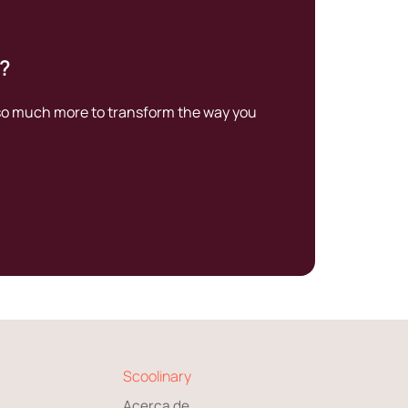
e?
 so much more to transform the way you
Scoolinary
Acerca de