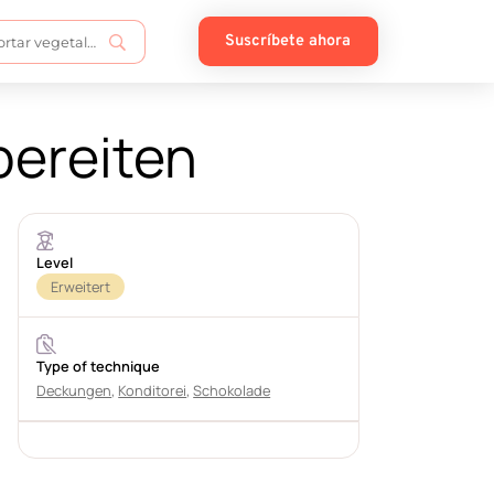
Suscríbete ahora
bereiten
Level
Erweitert
Type of technique
Deckungen
,
Konditorei
,
Schokolade