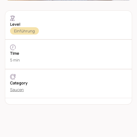
Level
Einführung
TIme
5 min
Category
Saucen