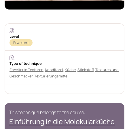
Level
Erweitert
Type of technique
Erweiterte Texturen
,
Konditorei
,
Küche
,
Stickstoff
,
Texturen und
Geschmäcker
,
Texturierungsmittel
This technique belongs to the course:
Einführung in die Molekularküche