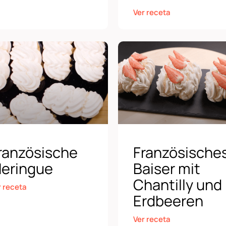
Ver receta
ranzösische
Französische
eringue
Baiser mit
Chantilly und
r receta
Erdbeeren
Ver receta