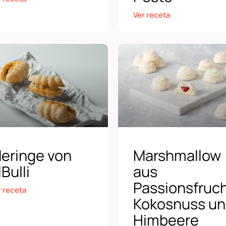
Ver receta
eringe von
Marshmallow
lBulli
aus
Passionsfruch
r receta
Kokosnuss u
Himbeere