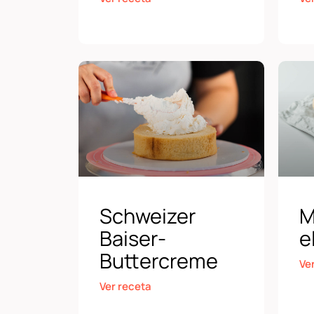
Schweizer
M
Baiser-
e
Buttercreme
Ve
Ver receta