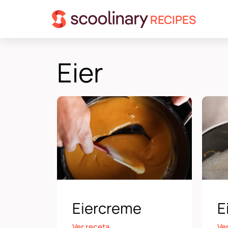
RECIPES
Eier
Eiercreme
E
Ver receta
Ve