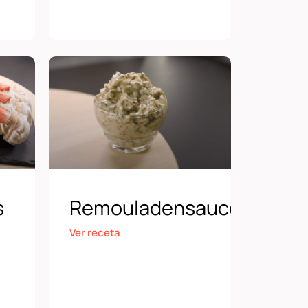
s
Remouladensauce
Ver receta