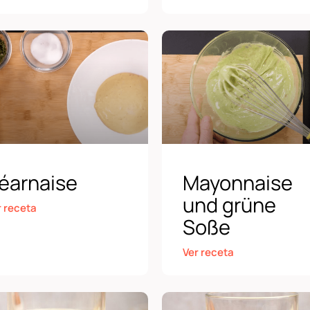
éarnaise
Mayonnaise
und grüne
r receta
Soße
Ver receta